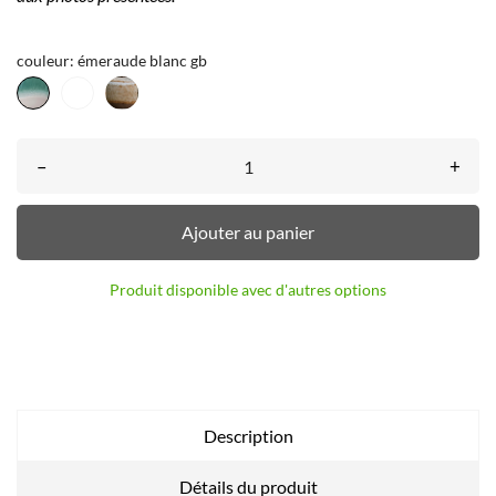
couleur: émeraude blanc gb
émeraude
neige
Brut-
blanc
tf
gb
–
+
Ajouter au panier
Produit disponible avec d'autres options
Description
Détails du produit